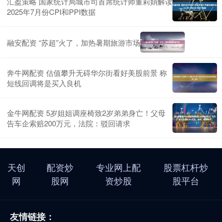
汇盈策略 国家统计局城市司首席统计师董莉娟解读
2025年7月份CPI和PPI数据
融安配资 “苏超”火了，加热暑期旅游市场
奔牛网配资 估值攀升无碍华尔街看好美股前景 称
短线回调将是买入良机
金牛网配资 5岁姐姐调座椅致2岁弟弟身亡！父母
告车企索赔200万元，法院：驳回请求
天创
配资炒
专业网上配
股票杠杆炒
网
股网
资炒股
股平台
友情链接：