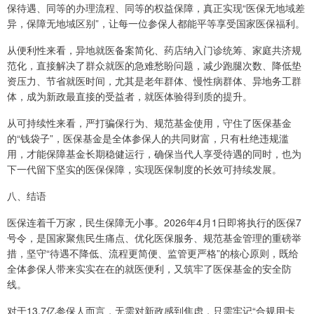
保待遇、同等的办理流程、同等的权益保障，真正实现“医保无地域差
异，保障无地域区别”，让每一位参保人都能平等享受国家医保福利。
从便利性来看，异地就医备案简化、药店纳入门诊统筹、家庭共济规
范化，直接解决了群众就医的急难愁盼问题，减少跑腿次数、降低垫
资压力、节省就医时间，尤其是老年群体、慢性病群体、异地务工群
体，成为新政最直接的受益者，就医体验得到质的提升。
从可持续性来看，严打骗保行为、规范基金使用，守住了医保基金
的“钱袋子”，医保基金是全体参保人的共同财富，只有杜绝违规滥
用，才能保障基金长期稳健运行，确保当代人享受待遇的同时，也为
下一代留下坚实的医保保障，实现医保制度的长效可持续发展。
八、结语
医保连着千万家，民生保障无小事。2026年4月1日即将执行的医保7
号令，是国家聚焦民生痛点、优化医保服务、规范基金管理的重磅举
措，坚守“待遇不降低、流程更简便、监管更严格”的核心原则，既给
全体参保人带来实实在在的就医便利，又筑牢了医保基金的安全防
线。
对于13.7亿参保人而言，无需对新政感到焦虑，只需牢记“合规用卡、