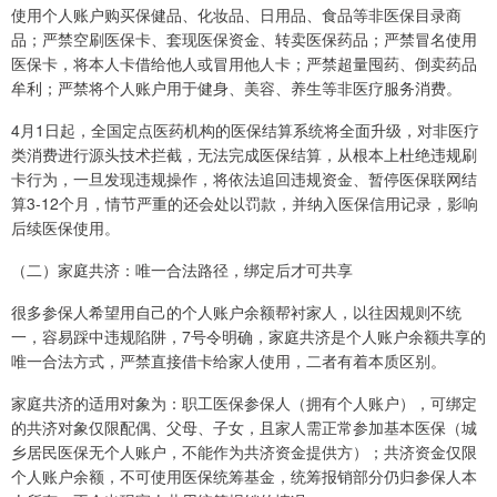
使用个人账户购买保健品、化妆品、日用品、食品等非医保目录商
品；严禁空刷医保卡、套现医保资金、转卖医保药品；严禁冒名使用
医保卡，将本人卡借给他人或冒用他人卡；严禁超量囤药、倒卖药品
牟利；严禁将个人账户用于健身、美容、养生等非医疗服务消费。
4月1日起，全国定点医药机构的医保结算系统将全面升级，对非医疗
类消费进行源头技术拦截，无法完成医保结算，从根本上杜绝违规刷
卡行为，一旦发现违规操作，将依法追回违规资金、暂停医保联网结
算3-12个月，情节严重的还会处以罚款，并纳入医保信用记录，影响
后续医保使用。
（二）家庭共济：唯一合法路径，绑定后才可共享
很多参保人希望用自己的个人账户余额帮衬家人，以往因规则不统
一，容易踩中违规陷阱，7号令明确，家庭共济是个人账户余额共享的
唯一合法方式，严禁直接借卡给家人使用，二者有着本质区别。
家庭共济的适用对象为：职工医保参保人（拥有个人账户），可绑定
的共济对象仅限配偶、父母、子女，且家人需正常参加基本医保（城
乡居民医保无个人账户，不能作为共济资金提供方）；共济资金仅限
个人账户余额，不可使用医保统筹基金，统筹报销部分仍归参保人本