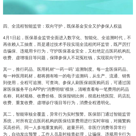
四、全流程智能监管：双向守护，既保基金安全又护参保人权益
4月1日起，医保基金监管全面进入数字化、智能化、全追溯时代，不
再依赖人工抽查，而是通过技术手段实现全流程闭环监管，既严厉打
击骗保、违规用卡行为，守护医保基金安全，又杜绝定点医药机构乱
收费、虚增项目等问题，保障参保人不花冤枉钱，实现双向守护。
其一，推行药品、医用耗材“一药一码” 追溯制度。每一盒医保药品、
每一种医用耗材，都将拥有唯一的电子追溯码，从生产、流通、销售
到使用，全程可追溯、可查询。参保人刷医保就医购药后，可通过国
家医保服务平台APP的“消费明细”模块，清晰查看每一笔费用的药品
名称、耗材规格、收费价格、医保报销比例，彻底杜绝医院、药店乱
收费、重复收费、虚增诊疗项目等行为，消费全程透明化。
其二，智能审核全覆盖，异常行为实时预警。医保部门通过智能监管
系统，对所有定点医药机构的医保结算费用进行实时审核，对频繁购
买高价药、同一人多地重复购药、超量开药、非医疗消费等异常行
为，自动发出预警，工作人员及时核查处理，让骗保、违规用卡行为