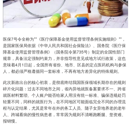
医保7号令全称为**《医疗保障基金使用监督管理条例实施细则》**，
是国家医保局依据《中华人民共和国社会保险法》、国务院《医疗保
障基金使用监督管理条例》（国务院令第735号）制定的全国性部门
规章，具备法定强制约束力，并非指导性意见或地方试行政策，这也
意味着4月1日起，全国所有省份、地市、区县的定点医药机构与参保
人，都必须严格遵循同一套标准，不再有地方差异化的特殊规则。
此次新政出台的核心初衷，是彻底终结我国医保领域长期存在的规则
碎片化问题：过去不同地市之间，省内异地就医备案要求不一、跨省
就医材料繁琐、个人账户能否给家人用没有统一标准、骗保违规处罚
轻重不同，同样的就医行为，在不同地区可能面临完全不同的办理流
程与认定结果，尤其是常年在外的务工人员、随子女异地养老的老年
人、跨城看病的慢性病患者，常常因为规则不清晰跑断腿、垫资难、
报销慢。