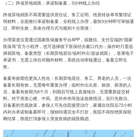
（二）跨省异地就医：承诺制备案，3分钟线上办结
跨省异地就医不再需要提供居住证、务工证明、纸质转诊单等繁琐证
明材料，全面推行承诺制备案，全程线上办理，最快3分钟即可审核通
过、即时生效，具体办理方式与规则十分简便：
办理渠道仅需通过国家医保服务平台APP，或微信、支付宝端的“国家
医保局”官方小程序，也可选择线下医保经办窗口代办；操作时只需选
择就医地、备案类型（长期异地居住/临时外出/急诊就医），签署电子
承诺书，无需上传任何额外材料，系统自动审核通过，备案立即生
效。
备案有效期也更加人性化：长期异地居住、务工、养老的人员，一次
备案长期有效，无需每年重复办理；临时外出出差、旅游、探亲的人
员，备案有效期为6个月，到期后可线上直接续办，无需重新提交材
料。对于突发心梗、中风、意外外伤等急诊急救情况，实行先救治、
后备案的兜底政策，参保人可先住院接受治疗，家属在住院后72小时
内补办承诺制备案即可，报销待遇完全不打折，医院不得拒绝医保联
网结算，彻底打消参保人突发疾病的就医顾虑。