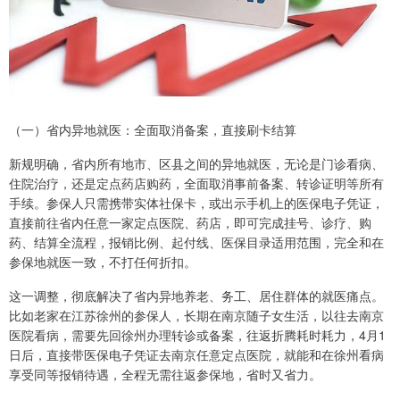
（一）省内异地就医：全面取消备案，直接刷卡结算
新规明确，省内所有地市、区县之间的异地就医，无论是门诊看病、
住院治疗，还是定点药店购药，全面取消事前备案、转诊证明等所有
手续。参保人只需携带实体社保卡，或出示手机上的医保电子凭证，
直接前往省内任意一家定点医院、药店，即可完成挂号、诊疗、购
药、结算全流程，报销比例、起付线、医保目录适用范围，完全和在
参保地就医一致，不打任何折扣。
这一调整，彻底解决了省内异地养老、务工、居住群体的就医痛点。
比如老家在江苏徐州的参保人，长期在南京随子女生活，以往去南京
医院看病，需要先回徐州办理转诊或备案，往返折腾耗时耗力，4月1
日后，直接带医保电子凭证去南京任意定点医院，就能和在徐州看病
享受同等报销待遇，全程无需往返参保地，省时又省力。