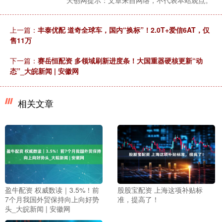
上一篇：
丰泰优配 道奇全球车，国内“换标”！2.0T+爱信6AT，仅
售11万
下一篇：
赛岳恒配资 多领域刷新进度条！大国重器硬核更新“动
态”_大皖新闻 | 安徽网
相关文章
盈牛配资 权威数读｜3.5%！前
股股宝配资 上海这项补贴标
7个月我国外贸保持向上向好势
准，提高了！
头_大皖新闻 | 安徽网