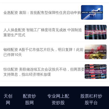
金惠配资 襄阳：首批配售型保障性住房启动申购
人人操盘配资 智能工厂梯度培育见成效 中国制造
重塑生产范式
钿楷配资 A股千亿市值芯片巨头，明日复牌！此前
已停牌10天
恒信配资 美联储连续五次会议按兵不动，但两票委
支持降息，指出经济增长放缓
天创
配资炒
专业网上配
股票杠杆炒
网
股网
资炒股
股平台