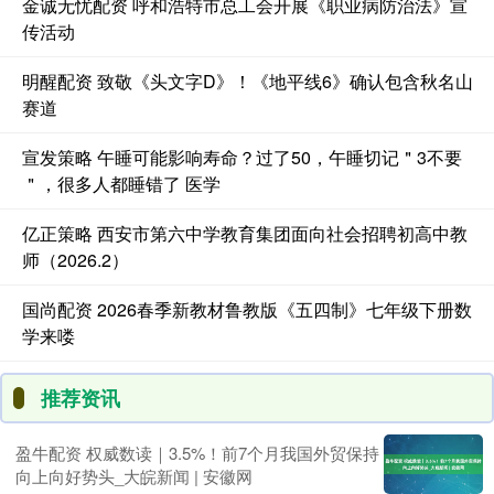
金诚无忧配资 呼和浩特市总工会开展《职业病防治法》宣
传活动
明醒配资 致敬《头文字D》！《地平线6》确认包含秋名山
赛道
宣发策略 午睡可能影响寿命？过了50，午睡切记＂3不要
＂，很多人都睡错了 医学
亿正策略 西安市第六中学教育集团面向社会招聘初高中教
师（2026.2）
国尚配资 2026春季新教材鲁教版《五四制》七年级下册数
学来喽
推荐资讯
盈牛配资 权威数读｜3.5%！前7个月我国外贸保持
向上向好势头_大皖新闻 | 安徽网