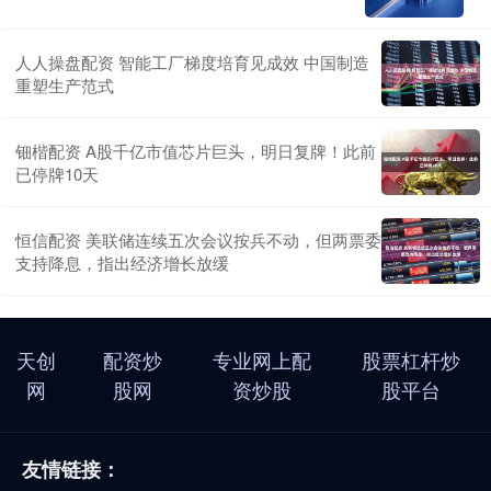
人人操盘配资 智能工厂梯度培育见成效 中国制造
重塑生产范式
钿楷配资 A股千亿市值芯片巨头，明日复牌！此前
已停牌10天
恒信配资 美联储连续五次会议按兵不动，但两票委
支持降息，指出经济增长放缓
天创
配资炒
专业网上配
股票杠杆炒
网
股网
资炒股
股平台
友情链接：