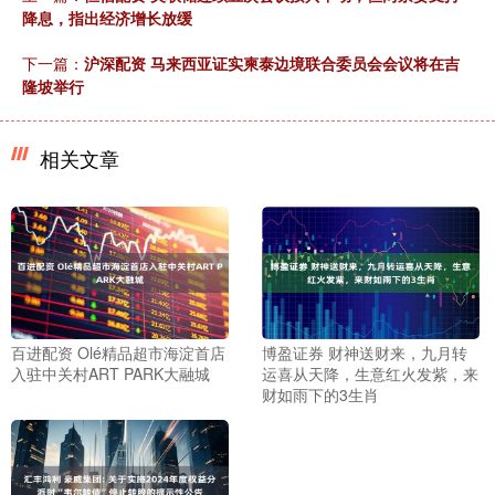
降息，指出经济增长放缓
下一篇：
沪深配资 马来西亚证实柬泰边境联合委员会会议将在吉
隆坡举行
相关文章
百进配资 Olé精品超市海淀首店
博盈证券 财神送财来，九月转
入驻中关村ART PARK大融城
运喜从天降，生意红火发紫，来
财如雨下的3生肖