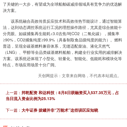
了关键的一大步，有望成为全球船舶碳减排领域具有竞争力的优选解
决方案。
该系统融合高效传质反应技术和高效传热节能设计，通过智能算
法，达到动态调控系统运行工况的理想操作路径，尤其是综合效能十
分亮眼。如碳捕集再生能耗<3.0吉焦/吨CO2（二氧化碳），捕集率
≥90%，CO2捕集纯度≥99.9%（具备制取食品级纯度的能力）。燃料
普适，呈现全碳基燃料兼容体系，无缝适配柴油、液化天然气
（LNG）、甲醇等全品类碳基燃料船舶，构建全行业实用的减排解决
方案。该系统还体现了小型化、轻量化、智能化、低能耗和模块化等
特点，市场应用场景十分广阔。
天创网提示：文章来自网络，不代表本站观点。
上一篇：
邦乾配资 和达科技：8月8日获融资买入537.35万元，占
当日流入资金比例为25.13%
下一篇：
大牛证券 拔罐并非“万能术”这些误区应知晓