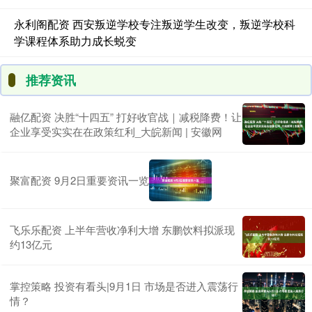
永利阁配资 西安叛逆学校专注叛逆学生改变，叛逆学校科
学课程体系助力成长蜕变
推荐资讯
融亿配资 决胜“十四五” 打好收官战｜减税降费！让
企业享受实实在在政策红利_大皖新闻 | 安徽网
聚富配资 9月2日重要资讯一览
飞乐乐配资 上半年营收净利大增 东鹏饮料拟派现
约13亿元
掌控策略 投资有看头|9月1日 市场是否进入震荡行
情？